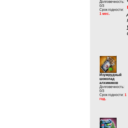
Долговечность:
0/3
Срок годности:
1 мес.
Изумрудный
шоколад
алхимиков
Долговечность:
0/3
Срок годности:
1
год.