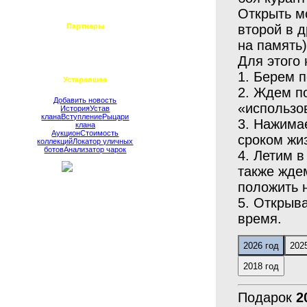
Примерочная стилей
Открыть м
Партнеры
второй в д
Dalv аукцион
на память)
Сайт KoDG
Сайт Юстициаров
Для этого
Гайды и обзоры
1. Берем 
Устаревшее
2. Ждем по
Добавить новость
«использо
История
Устав
клана
Вступление
Рыцари
3. Нажима
клана
Аукцион
Стоимость
сроком жи
коллекций
Локатор уличных
ботов
Анализатор чарок
4. Летим в
также ждем
положить н
5. Открыв
время.
Подарок
2