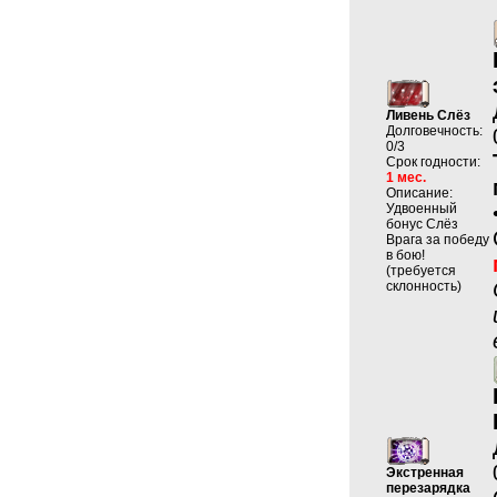
Ливень Слёз
Долговечность:
0/3
Срок годности:
1 мес.
Описание:
Удвоенный
бонус Слёз
Врага за победу
в бою!
(требуется
склонность)
Экстренная
перезарядка