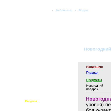
Библиотека
Форум
Поиск:
Новогодний
Навигация:
Главная
Предметы
Новогодний
Главная
подарок
Новости
Клан
Новогодн
Ресурсы
уровня) п
История персов
Статистика онлайна
боя курант
Примерочная хором