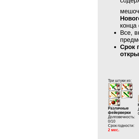
содер
мешо
Новог
конца
Все, 
предм
Срок 
откры
Три штуки из:
Различные
фейерверки
Долговечность:
0/10
Срок годности:
2 мес.