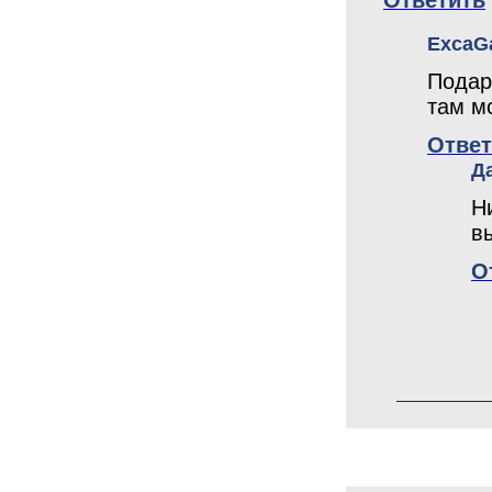
Ответить
ExcaG
Подар
там м
Ответ
Д
Н
в
О