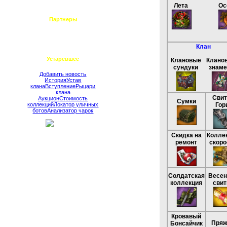
Примерочная стилей
Лета
Ос
Партнеры
Dalv аукцион
Сайт KoDG
Сайт Юстициаров
Гайды и обзоры
Клан
Устаревшее
Клановые
Клано
сундуки
знаме
Добавить новость
История
Устав
клана
Вступление
Рыцари
клана
Свит
Аукцион
Стоимость
Сумки
коллекций
Локатор уличных
Гор
ботов
Анализатор чарок
Скидка на
Колле
ремонт
скоро
Солдатская
Весен
коллекция
свит
Кровавый
Пряж
Бонсайчик