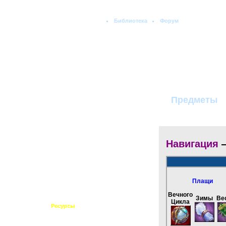
Библиотека
Форум
Поиск:
Предметы
Навигация
Главная
Плащи
Новости
Клан
Вечного
Зимы
Ве
Цикла
Ресурсы
История персов
Статистика онлайна
Примерочная хором