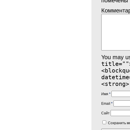
помечены
Коммента
You may u
title=""
<blockqu
datetime
<strong>
Имя
*
Email
*
Сайт
Сохранить мо