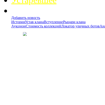
Добавить новость
История
Устав клана
Вступление
Рыцари клана
Аукцион
Стоимость коллекций
Локатор уличных ботов
Ан