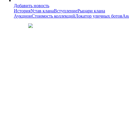
Добавить новость
История
Устав клана
Вступление
Рыцари клана
Аукцион
Стоимость коллекций
Локатор уличных ботов
Ан